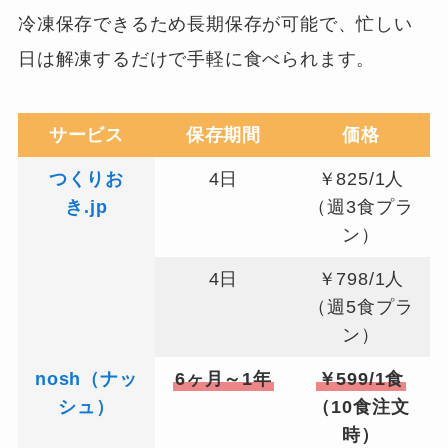
冷凍保存できるため長期保存が可能で、忙しい
日は解凍するだけで手軽に食べられます。
サービス
保存期間
価格
つくりお
4日
￥825/1人
き.jp
（週3食プラ
ン）
4日
￥798/1人
（週5食プラ
ン）
nosh（ナッ
6ヶ月～1年
￥599/1食
シュ）
（10食注文
時）