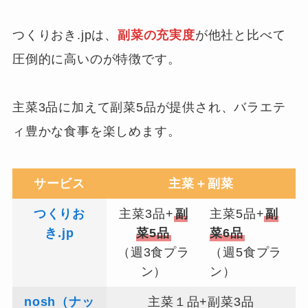
つくりおき.jpは、
副菜の充実度
が他社と比べて
圧倒的に高いのが特徴です。
主菜3品に加えて副菜5品が提供され、バラエテ
ィ豊かな食事を楽しめます。
サービス
主菜＋副菜
つくりお
主菜3品+
副
主菜5品+
副
き.jp
菜5品
菜6品
（週3食プラ
（週5食プラ
ン）
ン）
nosh（ナッ
主菜１品+副菜3品