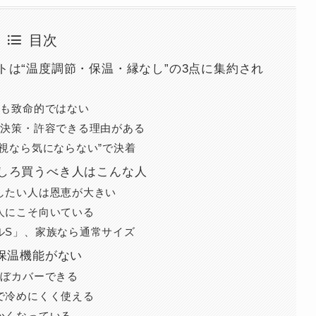
目次
は“温度調節・保温・縁なし”の3点に集約され
かも致命的ではない
解決策・許容できる理由がある
視なら気にならない”で決着
しろ買うべき人はこんな人
したい人は恩恵が大きい
人にこそ向いている
ルS」、家族なら通常サイズ
保温機能がない
ほぼカバーできる
で冷めにくく使える
かくなっている