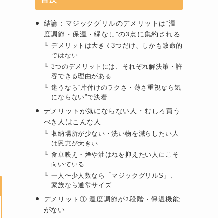
結論：マジックグリルのデメリットは“温
度調節・保温・縁なし”の3点に集約される
デメリットは大きく3つだけ、しかも致命的
ではない
3つのデメリットには、それぞれ解決策・許
容できる理由がある
迷うなら“片付けのラクさ・薄さ重視なら気
にならない”で決着
デメリットが気にならない人・むしろ買う
べき人はこんな人
収納場所が少ない・洗い物を減らしたい人
は恩恵が大きい
食卓映え・煙や油はねを抑えたい人にこそ
向いている
一人〜少人数なら「マジックグリルS」、
家族なら通常サイズ
デメリット① 温度調節が2段階・保温機能
がない