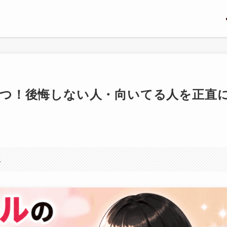
3つ！後悔しない人・向いてる人を正直
。