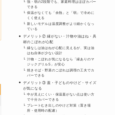
強・弱の2段階でも、家庭料理はほぼカバー
できる
保温がなくても「余熱」と「弱」で冷めに
くく使える
新しいモデルは温度調整がより細かくなっ
ている
デメリット② 縁がない・汁物や油はね・具
材のこぼれが心配
縁なしは油はねが心配に見えるが、実は油
はね自体が少ない設計
汁物・こぼれが気になるなら「縁ありのマ
ジックグリルS」が安心
焼きそば・野菜のこぼれは調理の工夫でカ
バーできる
デメリット③ 蓋・子どものやけど・サイズ
が気になる
中が見えにくい・保温蓋がない点は使い方
で十分カバーできる
プレートむき出しのやけど対策（置き場
所・使用時の配慮）