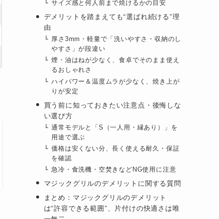
サイズ感と何人前まで焼けるかの目安
デメリットを踏まえても“選ばれ続ける”理
由
厚さ3mm・軽量で「洗いやすさ・収納のし
やすさ」が段違い
煙・油はねが少なく、食卓でそのまま使え
るおしゃれさ
ハイパワー＆温度ムラが少なく、焼き上が
りが安定
買う前に知っておきたい注意点・後悔しな
い選び方
通常モデルと「S（一人用・縁あり）」を
用途で選ぶ
価格は安くない分、長く使える耐久・保証
を確認
急冷・食洗機・空焚きなどNG使用に注意
マジックグリルのデメリットに関する質問
まとめ：マジックグリルのデメリット
は“許容できる範囲”、片付けの快適さは唯
一無二