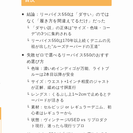
結論：リーバイス550は「ダサい」のでは
なく「履き方を間違えてるだけ」だった
「ダサい説」の正体は“サイズ・色味・コー
デ”の3つに集約される
リーバイス550は170年以上続くデニムの元
祖が出した“ルーズテーパードの王道”
失敗ゼロで選べるリーバイス550のおすす
め選び方
色味：濃いめインディゴが万能、ライトブ
ルーは2本目以降が安全
に
サイズ：ウエスト+1インチ程度のジャスト
が正解、緩めは寸胴直行
レングス：くるぶし上1〜2cmで止めるとテ
ーパードが活きる
素材：セルビッジ or レギュラーデニム、初
心者はレギュラーから
状態：ヴィンテージUSED vs リプロダク
ト現行、迷ったら現行リプロ