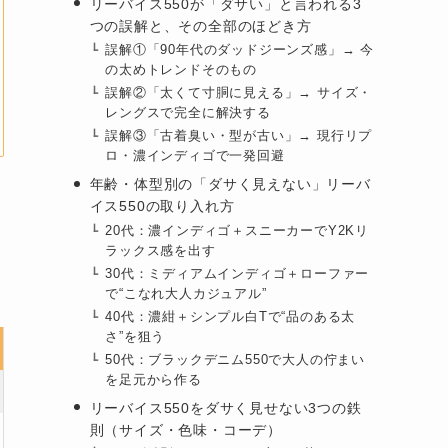
リーバイス550が「ダサい」と言われる3
つの誤解と、その全部のほどき方
誤解①「90年代のダッドジーンズ感」→ 今
の太めトレンドそのもの
誤解②「太くて寸胴に見える」→ サイズ・
レングスで完全に解決する
誤解③「古着臭い・型が古い」→ 現行リプ
ロ・濃インディゴで一発回避
年齢・体型別の「ダサく見えない」リーバ
イス550の取り入れ方
20代：濃インディゴ＋スニーカーでY2Kリ
ラックス感を出す
30代：ミディアムインディゴ＋ローファー
で“こなれ大人カジュアル”
40代：濃紺＋シンプル白Tで“品のある太
さ”を狙う
50代：ブラックデニム550で大人の佇まい
を足元から作る
リーバイス550をダサく見せない3つの鉄
則（サイズ・色味・コーデ）