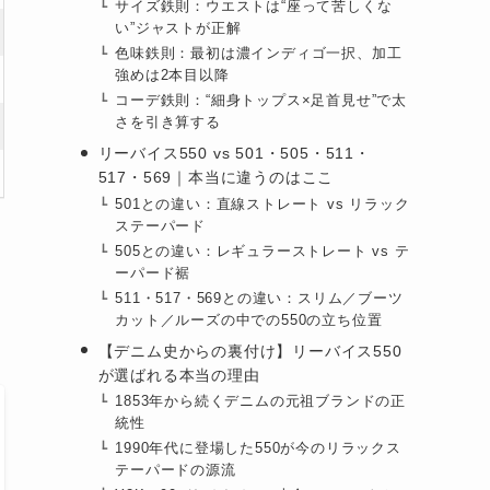
サイズ鉄則：ウエストは“座って苦しくな
い”ジャストが正解
色味鉄則：最初は濃インディゴ一択、加工
強めは2本目以降
コーデ鉄則：“細身トップス×足首見せ”で太
さを引き算する
リーバイス550 vs 501・505・511・
517・569｜本当に違うのはここ
501との違い：直線ストレート vs リラック
ステーパード
505との違い：レギュラーストレート vs テ
ーパード裾
511・517・569との違い：スリム／ブーツ
カット／ルーズの中での550の立ち位置
【デニム史からの裏付け】リーバイス550
が選ばれる本当の理由
1853年から続くデニムの元祖ブランドの正
統性
1990年代に登場した550が今のリラックス
テーパードの源流