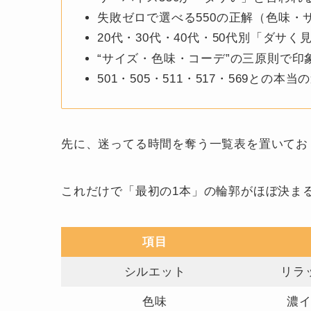
失敗ゼロで選べる550の正解（色味
20代・30代・40代・50代別「ダサ
“サイズ・色味・コーデ”の三原則で印
501・505・511・517・569との本当
先に、迷ってる時間を奪う一覧表を置いてお
これだけで「最初の1本」の輪郭がほぼ決ま
項目
シルエット
リラ
色味
濃