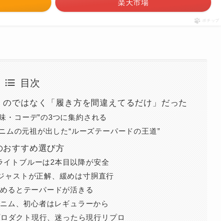
楽天市場
ポチップ
目次
い」のではなく「履き方を間違えてるだけ」だった
味・コーデ”の3つに集約される
デニムの元祖が出した“ルーズテーパードの王道”
のおすすめ選び方
ライトブルーは2本目以降が安全
のジャストが正解、緩めは寸胴直行
止めるとテーパードが活きる
ーデニム、初心者はレギュラーから
リプロダクト現行、迷ったら現行リプロ