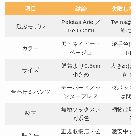
項目
結論
失敗しな
Pelotas Ariel／
Twinsは
選ぶモデル
Peu Cami
降に
黒・ネイビー・
派手色は
カラー
ベージュ
向
通常より0.5cm
大きめは
サイズ
小さめ
き”
テーパード／セ
ダボッと
合わせるパンツ
ンタープレス
は間
無地ソックス／
柄物は印
靴下
同系色
る
正規取扱店・公
激安中古
購入先