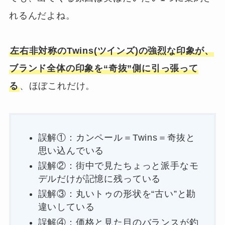
れるんだよね。
左右非対称のTwins(ツインズ)の強烈な印象が、
ブランド全体の印象を“奇抜”側に引っ張って
る
、ほぼこれだけ。
誤解①：カンペール＝Twins＝奇抜と
思い込んでいる
誤解②：街中で見たちょっと派手なモ
デルだけが記憶に残っている
誤解③：丸いトゥの形状を“古い”と勘
違いしている
誤解④：価格と見た目のバランスが釣