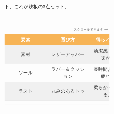
ト、これが鉄板の3点セット。
スクロールできます
要素
選び方
得られ
清潔感・
素材
レザーアッパー
味が
ラバー＆クッシ
長時間歩
ソール
ョン
疲れ
柔らかく
ラスト
丸みのあるトゥ
る足