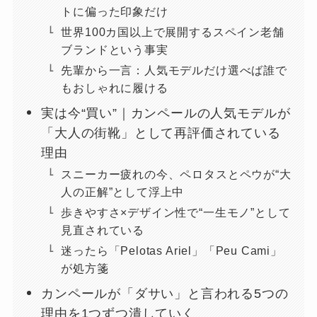
トに偏った印象だけ
世界100カ国以上で展開するスペイン老舗
ブランドという事実
先輩から一言：人気モデルだけ選べば誰で
もおしゃれに履ける
実は今“買い”｜カンペールの人気モデルが
「大人の街靴」として再評価されている
理由
スニーカー疲れの今、ペロタスとペウが“大
人の正解”として浮上中
歩きやすさ×デザイン性で“一生モノ”として
見直されている
迷ったら「Pelotas Ariel」「Peu Cami」
が処方箋
カンペールが「ダサい」と言われる5つの
理由を1つずつ潰していく