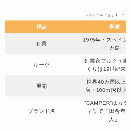
スクロールできます
視点
事実
1975年・スペイン
創業
カ島
創業家フルクサ家
ルーツ
くりは19世紀末
世界40カ国以上
展開
店・100カ国以上
“CAMPER”はカ
ブランド名
ャ語で「田舎者
人」